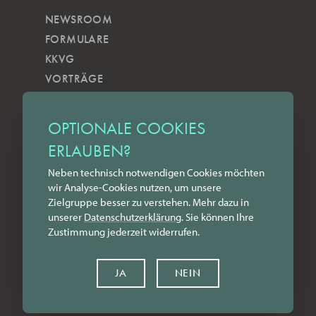
NEWSROOM
FORMULARE
KKVG
VORTRÄGE
VERÖFFENTLICHUNGEN
KOBELS KUNSTWOCHE
OPTIONALE COOKIES
ZILKENS NEWSBLOG
ERLAUBEN?
NEWSLETTER
Neben technisch notwendigen Cookies möchten
YOUTUBE
wir Analyse-Cookies nutzen, um unsere
INSTAGRAM
Zielgruppe besser zu verstehen. Mehr dazu in
FACEBOOK
unserer
Datenschutz­erklärung
. Sie können Ihre
Zustimmung jederzeit widerrufen.
LINKEDIN
KONTAKT
JA
NEIN