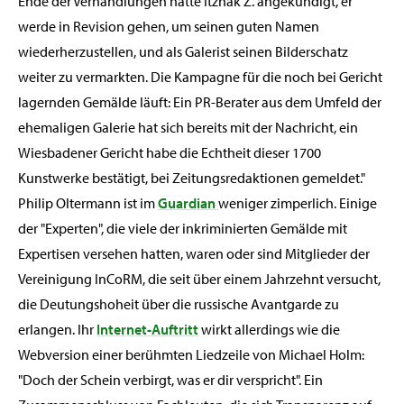
Ende der Verhandlungen hatte Itzhak Z. angekündigt, er
werde in Revision gehen, um seinen guten Namen
wiederherzustellen, und als Galerist seinen Bilderschatz
weiter zu vermarkten. Die Kampagne für die noch bei Gericht
lagernden Gemälde läuft: Ein PR-Berater aus dem Umfeld der
ehemaligen Galerie hat sich bereits mit der Nachricht, ein
Wiesbadener Gericht habe die Echtheit dieser 1700
Kunstwerke bestätigt, bei Zeitungsredaktionen gemeldet."
Philip Oltermann ist im
Guardian
weniger zimperlich. Einige
der "Experten", die viele der inkriminierten Gemälde mit
Expertisen versehen hatten, waren oder sind Mitglieder der
Vereinigung InCoRM, die seit über einem Jahrzehnt versucht,
die Deutungshoheit über die russische Avantgarde zu
erlangen. Ihr
Internet-Auftritt
wirkt allerdings wie die
Webversion einer berühmten Liedzeile von Michael Holm:
"Doch der Schein verbirgt, was er dir verspricht". Ein