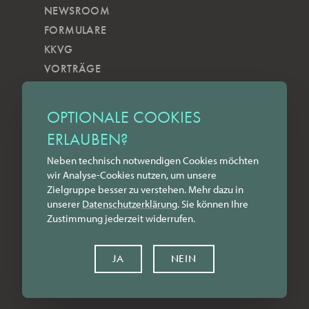
NEWSROOM
FORMULARE
KKVG
VORTRÄGE
VERÖFFENTLICHUNGEN
KOBELS KUNSTWOCHE
OPTIONALE COOKIES
ZILKENS NEWSBLOG
ERLAUBEN?
NEWSLETTER
Neben technisch notwendigen Cookies möchten
YOUTUBE
wir Analyse-Cookies nutzen, um unsere
INSTAGRAM
Zielgruppe besser zu verstehen. Mehr dazu in
FACEBOOK
unserer
Datenschutz­erklärung
. Sie können Ihre
Zustimmung jederzeit widerrufen.
LINKEDIN
KONTAKT
JA
NEIN