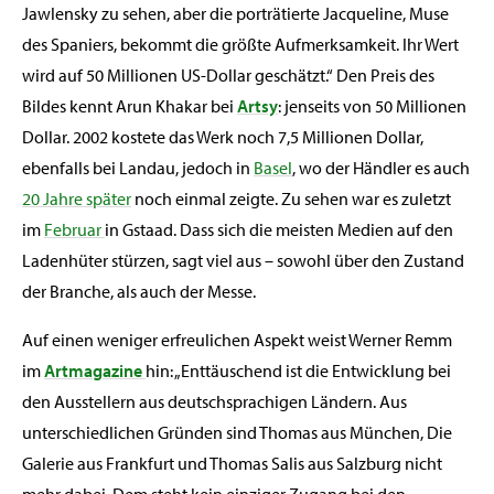
Jawlensky zu sehen, aber die porträtierte Jacqueline, Muse
des Spaniers, bekommt die größte Aufmerksamkeit. Ihr Wert
wird auf 50 Millionen US-Dollar geschätzt.“ Den Preis des
Bildes kennt Arun Khakar bei
Artsy
: jenseits von 50 Millionen
Dollar. 2002 kostete das Werk noch 7,5 Millionen Dollar,
ebenfalls bei Landau, jedoch in
Basel
, wo der Händler es auch
20 Jahre später
noch einmal zeigte. Zu sehen war es zuletzt
im
Februar
in Gstaad. Dass sich die meisten Medien auf den
Ladenhüter stürzen, sagt viel aus – sowohl über den Zustand
der Branche, als auch der Messe.
Auf einen weniger erfreulichen Aspekt weist Werner Remm
im
Artmagazine
hin: „Enttäuschend ist die Entwicklung bei
den Ausstellern aus deutschsprachigen Ländern. Aus
unterschiedlichen Gründen sind Thomas aus München, Die
Galerie aus Frankfurt und Thomas Salis aus Salzburg nicht
mehr dabei. Dem steht kein einziger Zugang bei den