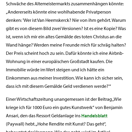
Schwäche des Altemeistermarkts zusammenhängen könnte:
„Andererseits könnte eine wohlhabende Privatperson
denken: 'Wer ist Van Heemskerck? Nie von ihm gehört. Warum
gibt es von diesem Bild zwei Versionen? Ist es eine Kopie? Was
ist, wenn ich mir ein altes Gemälde des toten Christus an die
Wand hänge? Werden meine Freunde mich für schräg halten?
Der Preis scheint hoch zu sein. Dafür könnte ich eine Airbnb-
Wohnung in einer europäischen Großstadt kaufen. Die
Immobilie würde im Wert steigen und ich hätte ein
Einkommen aus meiner Investition. Wie kann ich sicher sein,
dass ich mit diesem Gemälde Geld verdienen werde?'“
Einer Wirtschaftszeitung unangemessen ist der Beitrag „Wie
kriege ich für 1000 Euro ein gutes Kunstwerk“ von Benjamin
Ansari, den das Ressort Geldanlage ins
Handelsblatt
(Paywall) hebt. „Hohe Rendite mit Kunst? Das geht“,
behauptet der Vorspann. Wie das geht, wird im Artikel