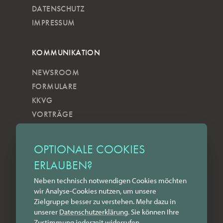
DATENSCHUTZ
IMPRESSUM
KOMMUNIKATION
NEWSROOM
FORMULARE
KKVG
VORTRÄGE
VERÖFFENTLICHUNGEN
KOBELS KUNSTWOCHE
OPTIONALE COOKIES
ZILKENS NEWSBLOG
ERLAUBEN?
NEWSLETTER
Neben technisch notwendigen Cookies möchten
YOUTUBE
wir Analyse-Cookies nutzen, um unsere
INSTAGRAM
Zielgruppe besser zu verstehen. Mehr dazu in
FACEBOOK
unserer
Datenschutz­erklärung
. Sie können Ihre
Zustimmung jederzeit widerrufen.