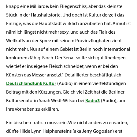
knapp eine Milliarde: kein Fliegenschiss, aber das kleinste
Stück in der Haushaltstorte. Und doch ist Kultur derzeit das
Einzige, was die Hauptstadt wirklich anzubieten hat. Armut ist
nämlich längst nicht mehr sexy, und auch das Flair des
Weltkaffs an der Spree mit seinem Provinzflughafen zieht
nicht mehr. Nur auf einem Gebiet ist Berlin noch international
konkurrenzfähig. Noch. Der Senat sollte sich gut überlegen,
wie tief er ins eigene Fleisch schneidet, wenn er bei den
Künsten das Messer ansetzt.“ Detaillierter beschäftigt sich
Deutschlandfunk Kultur
(Audio) in einem viertelstündigen
Beitrag mit den Kürzungen. Gleich viel Zeit hat die Berliner
Kultursenatorin Sarah Wedl-Wilson bei
Radio3
(Audio), um
ihre Vorhaben zu erklären.
Ein bisschen Tratsch muss sein. Wie nicht anders zu erwarten,
dürfte Hilde Lynn Helphensteins (aka Jerry Gogosian) erst