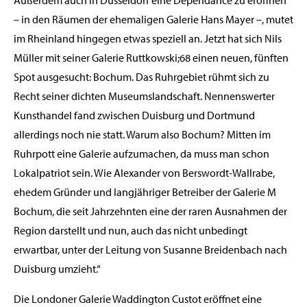
Außerdem auch in Düsseldorf eine Dependance zu eröffnen
– in den Räumen der ehemaligen Galerie Hans Mayer –, mutet
im Rheinland hingegen etwas speziell an. Jetzt hat sich Nils
Müller mit seiner Galerie Ruttkowski;68 einen neuen, fünften
Spot ausgesucht: Bochum. Das Ruhrgebiet rühmt sich zu
Recht seiner dichten Museumslandschaft. Nennenswerter
Kunsthandel fand zwischen Duisburg und Dortmund
allerdings noch nie statt. Warum also Bochum? Mitten im
Ruhrpott eine Galerie aufzumachen, da muss man schon
Lokalpatriot sein. Wie Alexander von Berswordt-Wallrabe,
ehedem Gründer und langjähriger Betreiber der Galerie M
Bochum, die seit Jahrzehnten eine der raren Ausnahmen der
Region darstellt und nun, auch das nicht unbedingt
erwartbar, unter der Leitung von Susanne Breidenbach nach
Duisburg umzieht.“
Die Londoner Galerie Waddington Custot eröffnet eine