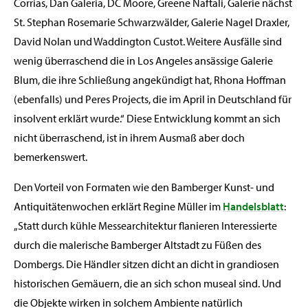
Corrias, Dan Galeria, DC Moore, Greene Naftali, Galerie nächst
St. Stephan Rosemarie Schwarzwälder, Galerie Nagel Draxler,
David Nolan und Waddington Custot. Weitere Ausfälle sind
wenig überraschend die in Los Angeles ansässige Galerie
Blum, die ihre Schließung angekündigt hat, Rhona Hoffman
(ebenfalls) und Peres Projects, die im April in Deutschland für
insolvent erklärt wurde.“ Diese Entwicklung kommt an sich
nicht überraschend, ist in ihrem Ausmaß aber doch
bemerkenswert.
Den Vorteil von Formaten wie den Bamberger Kunst- und
Antiquitätenwochen erklärt Regine Müller im
Handelsblatt
:
„Statt durch kühle Messearchitektur flanieren Interessierte
durch die malerische Bamberger Altstadt zu Füßen des
Dombergs. Die Händler sitzen dicht an dicht in grandiosen
historischen Gemäuern, die an sich schon museal sind. Und
die Objekte wirken in solchem Ambiente natürlich