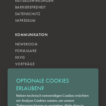
KEITSAUSWIRKUNGEN
BARRIEREFREIHEIT
DATENSCHUTZ
IMPRESSUM
KOMMUNIKATION
NEWSROOM
FORMULARE
KKVG
VORTRÄGE
VERÖFFENTLICHUNGEN
KOBELS KUNSTWOCHE
OPTIONALE COOKIES
ZILKENS NEWSBLOG
ERLAUBEN?
NEWSLETTER
Neben technisch notwendigen Cookies möchten
YOUTUBE
wir Analyse-Cookies nutzen, um unsere
INSTAGRAM
Zielgruppe besser zu verstehen. Mehr dazu in