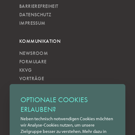
BARRIEREFREIHEIT
DATENSCHUTZ
IMPRESSUM
KOMMUNIKATION
NEWSROOM
FORMULARE
KKVG
VORTRÄGE
VERÖFFENTLICHUNGEN
KOBELS KUNSTWOCHE
OPTIONALE COOKIES
ZILKENS NEWSBLOG
ERLAUBEN?
NEWSLETTER
Neben technisch notwendigen Cookies möchten
YOUTUBE
wir Analyse-Cookies nutzen, um unsere
INSTAGRAM
Zielgruppe besser zu verstehen. Mehr dazu in