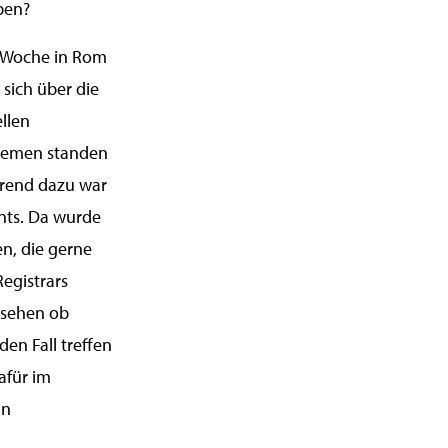
ben?
n Woche in Rom
 sich über die
llen
hemen standen
erend dazu war
ents. Da wurde
n, die gerne
egistrars
l sehen ob
den Fall treffen
afür im
in