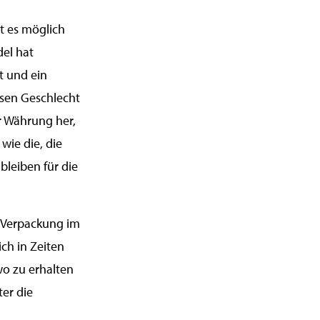
t es möglich
el hat
t und ein
sen Geschlecht
r Währung her,
wie die, die
bleiben für die
e Verpackung im
ch in Zeiten
wo zu erhalten
ter die