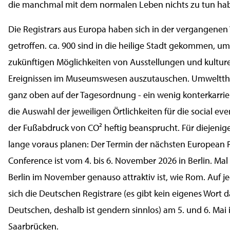
die manchmal mit dem normalen Leben nichts zu tun ha
Die Registrars aus Europa haben sich in der vergangene
getroffen. ca. 900 sind in die heilige Stadt gekommen, um
zukünftigen Möglichkeiten von Ausstellungen und kulture
Ereignissen im Museumswesen auszutauschen. Umweltt
ganz oben auf der Tagesordnung - ein wenig konterkarri
die Auswahl der jeweiligen Örtlichkeiten für die social ev
der Fußabdruck von CO² heftig beansprucht. Für diejenige
lange voraus planen: Der Termin der nächsten European R
Conference ist vom 4. bis 6. November 2026 in Berlin. Ma
Berlin im November genauso attraktiv ist, wie Rom. Auf je
sich die Deutschen Registrare (es gibt kein eigenes Wort d
Deutschen, deshalb ist gendern sinnlos) am 5. und 6. Mai 
Saarbrücken.