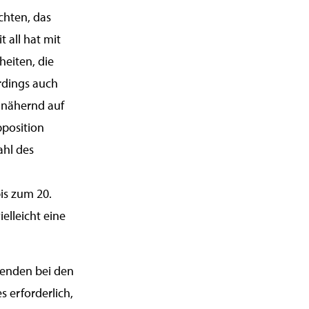
ichten, das
 all hat mit
heiten, die
erdings auch
nnähernd auf
position
ahl des
is zum 20.
lleicht eine
genden bei den
 erforderlich,