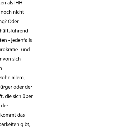
ten als IHH-
a noch nicht
ng? Oder
chäftsführend
en - jedenfalls
Bürokratie- und
 von sich
n
 Hohn allem,
ürger oder der
t, die sich über
 der
er kommt das
arkeiten gibt,