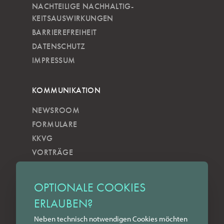
NACHTEILIGE NACH­HALTIG­
KEITSAUSWIRKUNGEN
BARRIEREFREIHEIT
DATENSCHUTZ
IMPRESSUM
KOMMUNIKATION
NEWSROOM
FORMULARE
KKVG
VORTRÄGE
VERÖFFENTLICHUNGEN
KOBELS KUNSTWOCHE
OPTIONALE COOKIES
ZILKENS NEWSBLOG
ERLAUBEN?
NEWSLETTER
Neben technisch notwendigen Cookies möchten
YOUTUBE