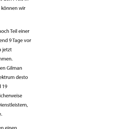
 können wir
och Teil einer
nd 9 Tage vor
 jetzt
ommen.
 den Gilman
Spektrum desto
d 19
icherweise
enstleistern,
e.
en einen