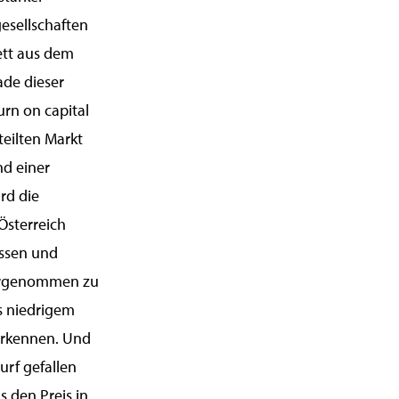
gesellschaften
ett aus dem
ade dieser
urn on capital
teilten Markt
d einer
rd die
Österreich
ssen und
ahrgenommen zu
s niedrigem
 erkennen. Und
urf gefallen
ls den Preis in