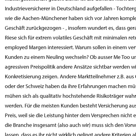
Industrieversicherer in Deutschland aufgefallen - Tochter
wie die Aachen-Münchener haben sich vor Jahren kompl
Geschäft zurückgezogen - , insofern wundert es, dass ger
Riese sich für extrem volatiles Geschäft mit minimalen ret
employed Margen interessiert. Warum sollen in einem ver
Kunden zu einem Neuling wechseln? Ob ausser Me Too un
agressiven Preispolitik andere Ansätze sichtbar werden wi
Konkretisierung zeigen. Andere Marktteilnehmer z.B. aus 
oder der Schweiz haben da ihre Erfahrungen machen mü
mühen sich als qualitativ hochstehende Risikoträger w
werden. Für die meisten Kunden besteht Versicherung au
Preis, weil sie die Leistung hinter dem Versprechen nicht
die Branche insgesamt (also auch wir) muss sich den Vorw
lassen, dass es ihr nicht wirklich gelingt andere Kriterien a