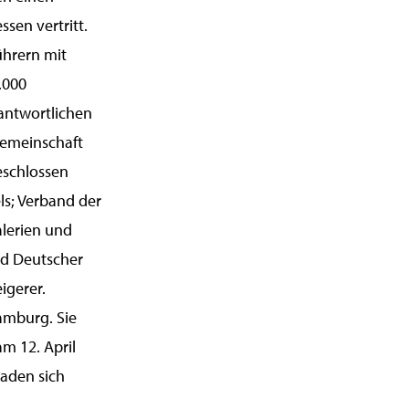
sen vertritt.
ührern mit
.000
rantwortlichen
ngemeinschaft
eschlossen
s; Verband der
lerien und
nd Deutscher
igerer.
Hamburg. Sie
m 12. April
laden sich