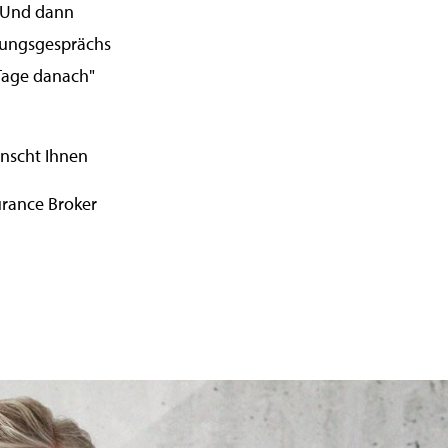
n. Und dann
rungsgesprächs
 Tage danach"
nscht Ihnen
urance Broker