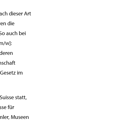
ach dieser Art
ren die
So auch bei
[m/w]:
nderen
nschaft
 Gesetz im
uisse statt,
sse für
mler, Museen