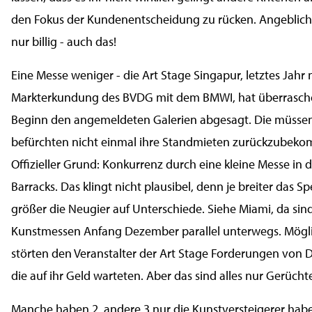
den Fokus der Kundenentscheidung zu rücken. Angeblich
nur billig - auch das!
Eine Messe weniger - die Art Stage Singapur, letztes Jahr n
Markterkundung des BVDG mit dem BMWI, hat überrasche
Beginn den angemeldeten Galerien abgesagt. Die müssen
befürchten nicht einmal ihre Standmieten zurückzubek
Offizieller Grund: Konkurrenz durch eine kleine Messe in
Barracks. Das klingt nicht plausibel, denn je breiter das 
größer die Neugier auf Unterschiede. Siehe Miami, da sin
Kunstmessen Anfang Dezember parallel unterwegs. Mögl
störten den Veranstalter der Art Stage Forderungen von Di
die auf ihr Geld warteten. Aber das sind alles nur Gerücht
Manche haben 2, andere 3 nur die Kunstversteigerer hab