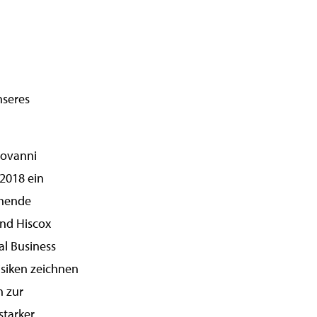
nseres
iovanni
 2018 ein
ehende
nd Hiscox
al Business
isiken zeichnen
n zur
starker