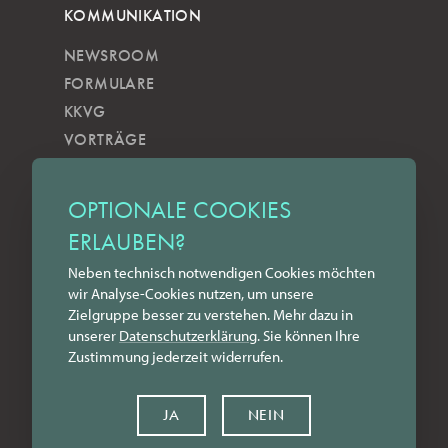
KOMMUNIKATION
NEWSROOM
FORMULARE
KKVG
VORTRÄGE
VERÖFFENTLICHUNGEN
KOBELS KUNSTWOCHE
OPTIONALE COOKIES
ZILKENS NEWSBLOG
ERLAUBEN?
NEWSLETTER
Neben technisch notwendigen Cookies möchten
YOUTUBE
wir Analyse-Cookies nutzen, um unsere
INSTAGRAM
Zielgruppe besser zu verstehen. Mehr dazu in
FACEBOOK
unserer
Datenschutz­erklärung
. Sie können Ihre
Zustimmung jederzeit widerrufen.
LINKEDIN
KONTAKT
JA
NEIN