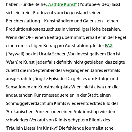
haben: Für die Reihe
„Wa(h)re Kunst“
(Youtube-Video) lässt
sich ein freier Produzent vom Gegenstand seiner
Berichterstattung – Kunsthändlern und Galeristen – einen
Produktionskostenzuschuss in vierstelliger Höhe bezahlen.
Wenn der ORF einen Beitrag übernimmt, erhält er in der Regel
einen dreistelligen Betrag pro Ausstrahlung. In der
FAZ
(Paywall) beklgt Ursula Scheer: „Von investigativem Elan ist
'Wa(h)re Kunst' jedenfalls definitiv nicht getrieben, das zeigte
zuletzt die im September des vergangenen Jahres erstmals
ausgestrahlte jüngste Episode: Da geht es um Erfolge und
Sensationen am Kunstmarktplatz Wien, nicht etwa um die
andauernden Kunstmessequerelen in der Stadt, einen
Schmuggelverdacht um Klimts wiederentdecktes Bild des
'Afrikanischen Prinzen' oder einen Auktionsflop wie den
schwierigen Verkauf von Klimts gehyptem Bildnis des
'Fräulein Lieser' im Kinsky.“ Die fehlende journalistische