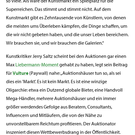
so viele. Als wäre der Kunstmarkt ein Spielplatz für die
Superreichen. Das stimmt und stimmt nicht. Auf dem
Kunstmarkt gibt es Zehntausende von Künstlern, von denen
die meisten ums Überleben kämpfen, die Dinge schaffen, um
die wir nicht gebeten haben, und die unser Leben bereichern.
Wir brauchen sie, und wir brauchen die Galerien.“
Kunstkritiker Jerry Saltz scheint bei den Auktionen gar einen
Max
Liebermann-Moment
gehabt zu haben, legt sein Beitrag
für
Vulture
(Paywall) nahe: „Auktionshäuser tun so, als sei
dies ein 'Markt'. Es ist kein Markt. Es ist eine winzige
Oligarchie: etwa ein Dutzend globale Bieter, eine Handvoll
Mega-Händler, mehrere Auktionshäuser und ein immer
größer werdendes Gefolge aus Beratern, Consultants,
Influencern und Mitläufern, die von der Nähe zu
unvorstellbarem Reichtum profitieren. Der Auktionator
inszeniert diesen Wettbewerbsdrang in der Öffentlichkeit.