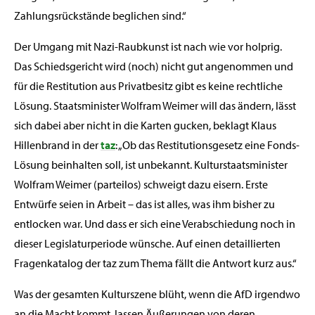
Zahlungsrückstände beglichen sind.“
Der Umgang mit Nazi-Raubkunst ist nach wie vor holprig.
Das Schiedsgericht wird (noch) nicht gut angenommen und
für die Restitution aus Privatbesitz gibt es keine rechtliche
Lösung. Staatsminister Wolfram Weimer will das ändern, lässt
sich dabei aber nicht in die Karten gucken, beklagt Klaus
Hillenbrand in der
taz
: „Ob das Restitutionsgesetz eine Fonds-
Lösung beinhalten soll, ist unbekannt. Kulturstaatsminister
Wolfram Weimer (parteilos) schweigt dazu eisern. Erste
Entwürfe seien in Arbeit – das ist alles, was ihm bisher zu
entlocken war. Und dass er sich eine Verabschiedung noch in
dieser Legislaturperiode wünsche. Auf einen detaillierten
Fragenkatalog der taz zum Thema fällt die Antwort kurz aus.“
Was der gesamten Kulturszene blüht, wenn die AfD irgendwo
an die Macht kommt, lassen Äußerungen von deren