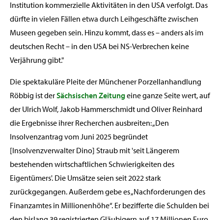
Institution kommerzielle Aktivitäten in den USA verfolgt. Das
dürfte in vielen Fällen etwa durch Leihgeschäfte zwischen
Museen gegeben sein. Hinzu kommt, dass es – anders als im
deutschen Recht – in den USA bei NS-Verbrechen keine
Verjährung gibt."
Die spektakuläre Pleite der Münchener Porzellanhandlung
Röbbig ist der
Sächsischen Zeitung
eine ganze Seite wert, auf
der Ulrich Wolf, Jakob Hammerschmidt und Oliver Reinhard
die Ergebnisse ihrer Recherchen ausbreiten: „Den
Insolvenzantrag vom Juni 2025 begründet
[Insolvenzverwalter Dino] Straub mit 'seit Längerem
bestehenden wirtschaftlichen Schwierigkeiten des
Eigentümers'. Die Umsätze seien seit 2022 stark
zurückgegangen. Außerdem gebe es „Nachforderungen des
Finanzamtes in Millionenhöhe“. Er bezifferte die Schulden bei
den bislang 39 registrierten Gläubigern auf 17 Millionen Euro,