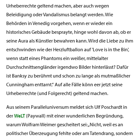
Urheberrechte geltend machen, aber auch wegen
Beleidigung oder Vandalismus belangt werden. Wie
Behörden in Venedig vorgehen, wenn er wieder ein
historisches Gebäude besprayte, hinge wohl davon ab, ob er
seine Aura als Künstler bewahren kann. Wird die Liebe zu ihm
entschwinden wie der Herzluftballon auf 'Love is in the Bin',
wenn statt eines Phantoms ein weißer, mittelalter
Durchschnittsengländer irgendwo Bilder hinterlässt? Dafür
ist Banksy zu berühmt und schon zu lange als mutmaßlicher
Cunningham enttarnt.“ Auf alle Fälle könn eer jetzt seine
Urheberrechte (und Folgerecht) geltend machen.
Aus seinem Paralleluniversum meldet sich Ulf Poschardt in
der
WeLT
(Paywall) mit einer wunderlichen Begründung,
warum Wolfram Weimer gescheitert sei: „Nicht, weil es an
politischer Überzeugung fehlte oder am Tatendrang, sondern