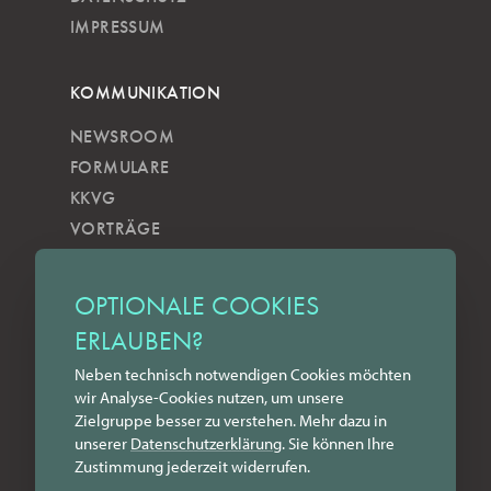
IMPRESSUM
KOMMUNIKATION
NEWSROOM
FORMULARE
KKVG
VORTRÄGE
VERÖFFENTLICHUNGEN
KOBELS KUNSTWOCHE
OPTIONALE COOKIES
ZILKENS NEWSBLOG
ERLAUBEN?
NEWSLETTER
Neben technisch notwendigen Cookies möchten
YOUTUBE
wir Analyse-Cookies nutzen, um unsere
INSTAGRAM
Zielgruppe besser zu verstehen. Mehr dazu in
FACEBOOK
unserer
Datenschutz­erklärung
. Sie können Ihre
Zustimmung jederzeit widerrufen.
LINKEDIN