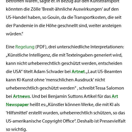
betroffen wären', sagte er. In Bezug auf den Kunsttransport
könnten die Zölle 'Brexit-ähnliche Auswirkungen' auf den
US-Handel haben, so Gouin, da die Transportkosten, die seit
der Pandemie in die Höhe geschnellt sind, weiter ansteigen
würden.“
Eine
Regelung
(PDF), drei unterschiedliche Interpretationen:
„Künstliche Intelligenz, die mit Texteingaben generiert wird,
kann nicht urheberrechtlich geschützt werden, entscheiden
die USA“ titelt Adam Schrader bei
Artnet
. „Laut US-Beamten
kann KI-Kunst ohne 'menschlichen Ausdruck' nicht
urheberrechtlich geschützt werden“ , schreibt Tessa Salomon
bei
Artnews
. Und bei Benjamin Suttons Artikel für das
Art
Newspaper
heißt es: „Künstler können Werke, die mit KI als
'Hilfsmittel' erstellt wurden, urheberrechtlich schützen, so das
US-amerikanische Copyright Office“. Deshalb ist Pressevielfalt
so wichtig.