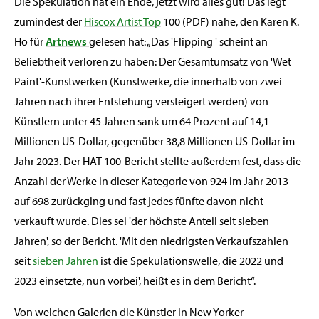
Die Spekulation hat ein Ende, jetzt wird alles gut! Das legt
zumindest der
Hiscox Artist Top
100 (PDF) nahe, den Karen K.
Ho für
Artnews
gelesen hat: „Das 'Flipping ' scheint an
Beliebtheit verloren zu haben: Der Gesamtumsatz von 'Wet
Paint'-Kunstwerken (Kunstwerke, die innerhalb von zwei
Jahren nach ihrer Entstehung versteigert werden) von
Künstlern unter 45 Jahren sank um 64 Prozent auf 14,1
Millionen US-Dollar, gegenüber 38,8 Millionen US-Dollar im
Jahr 2023. Der HAT 100-Bericht stellte außerdem fest, dass die
Anzahl der Werke in dieser Kategorie von 924 im Jahr 2013
auf 698 zurückging und fast jedes fünfte davon nicht
verkauft wurde. Dies sei 'der höchste Anteil seit sieben
Jahren', so der Bericht. 'Mit den niedrigsten Verkaufszahlen
seit
sieben Jahren
ist die Spekulationswelle, die 2022 und
2023 einsetzte, nun vorbei', heißt es in dem Bericht“.
Von welchen Galerien die Künstler in New Yorker