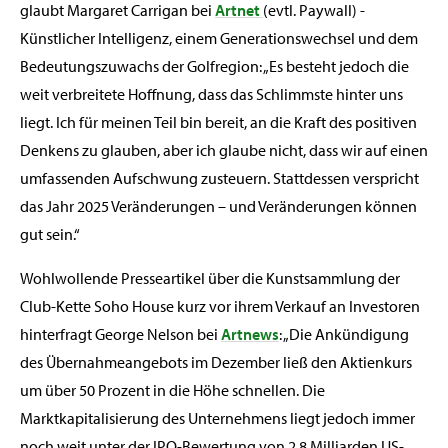
glaubt Margaret Carrigan bei
Artnet
(evtl. Paywall) -
Künstlicher Intelligenz, einem Generationswechsel und dem
Bedeutungszuwachs der Golfregion: „Es besteht jedoch die
weit verbreitete Hoffnung, dass das Schlimmste hinter uns
liegt. Ich für meinen Teil bin bereit, an die Kraft des positiven
Denkens zu glauben, aber ich glaube nicht, dass wir auf einen
umfassenden Aufschwung zusteuern. Stattdessen verspricht
das Jahr 2025 Veränderungen – und Veränderungen können
gut sein.“
Wohlwollende Presseartikel über die Kunstsammlung der
Club-Kette Soho House kurz vor ihrem Verkauf an Investoren
hinterfragt George Nelson bei
Artnews
: „Die Ankündigung
des Übernahmeangebots im Dezember ließ den Aktienkurs
um über 50 Prozent in die Höhe schnellen. Die
Marktkapitalisierung des Unternehmens liegt jedoch immer
noch weit unter der IPO-Bewertung von 2,8 Milliarden US-