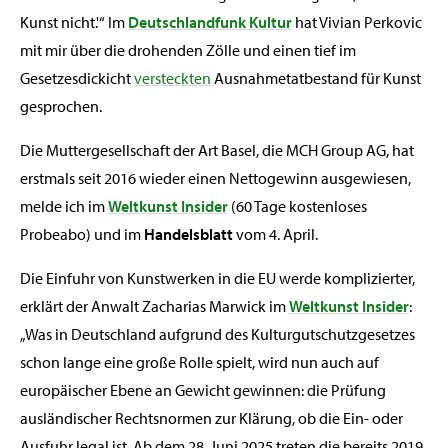
Kunst nicht.'“ Im
Deutschlandfunk Kultur
hat Vivian Perkovic
mit mir über die drohenden Zölle und einen tief im
Gesetzesdickicht
versteckten
Ausnahmetatbestand für Kunst
gesprochen.
Die Muttergesellschaft der Art Basel, die MCH Group AG, hat
erstmals seit 2016 wieder einen Nettogewinn ausgewiesen,
melde ich im
Weltkunst Insider
(60 Tage kostenloses
Probeabo) und im
Handelsblatt
vom 4. April.
Die Einfuhr von Kunstwerken in die EU werde komplizierter,
erklärt der Anwalt Zacharias Marwick im
Weltkunst Insider
:
„Was in Deutschland aufgrund des Kulturgutschutzgesetzes
schon lange eine große Rolle spielt, wird nun auch auf
europäischer Ebene an Gewicht gewinnen: die Prüfung
ausländischer Rechtsnormen zur Klärung, ob die Ein- oder
Ausfuhr legal ist. Ab dem 28. Juni 2025 treten die bereits 2019