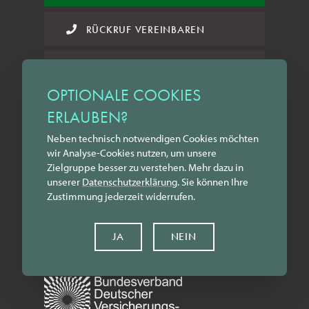
RÜCKRUF VEREINBAREN
SCHADEN MELDEN
OPTIONALE COOKIES
DE
UTSCHLAND
0221.80068420
ERLAUBEN?
Neben technisch notwendigen Cookies möchten
SCHWEIZ
032.5178012
wir Analyse-Cookies nutzen, um unsere
Zielgruppe besser zu verstehen. Mehr dazu in
unserer
Datenschutz­erklärung
. Sie können Ihre
INFO@ZILKENSFINEART.COM
Zustimmung jederzeit widerrufen.
DEUTSCH
ENGLISH
JA
NEIN