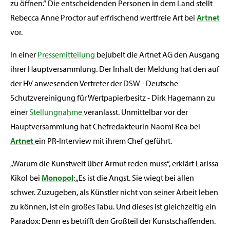
zu öffnen.“ Die entscheidenden Personen in dem Land stellt
Rebecca Anne Proctor auf erfrischend wertfreie Art bei
Artnet
vor.
In einer
Pressemitteilung
bejubelt die Artnet AG den Ausgang
ihrer Hauptversammlung. Der Inhalt der Meldung hat den auf
der HV anwesenden Vertreter der DSW - Deutsche
Schutzvereinigung für Wertpapierbesitz - Dirk Hagemann zu
einer
Stellungnahme
veranlasst. Unmittelbar vor der
Hauptversammlung hat Chefredakteurin Naomi Rea bei
Artnet
ein PR-Interview mit ihrem Chef geführt.
„Warum die Kunstwelt über Armut reden muss“, erklärt Larissa
Kikol bei
Monopol
: „Es ist die Angst. Sie wiegt bei allen
schwer. Zuzugeben, als Künstler nicht von seiner Arbeit leben
zu können, ist ein großes Tabu. Und dieses ist gleichzeitig ein
Paradox: Denn es betrifft den Großteil der Kunstschaffenden.