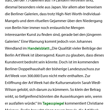
diesmal besonders viele aus Japan. Vor allem aber beweisen
die Berliner Galerien, dass trotz High-Net-Worth-Individual-
Mangels und dem rituellen Gejammer über den Niedergang
von Berlin hier immer noch erstaunliche Mengen
interessanter Kunst zu finden sind, gerade bei den jüngeren
Galerien.“ Eine Warnung kommt jedoch von Johannes
Wendland im
Handelsblatt
: „Die Qualität vieler Beiträge der
Berlin Art Week ist überragend. Kaum zu glauben, dass dieses
Kunstevent bedroht sein könnte. Doch ist im kommenden
Berliner Doppelhaushalt der bisherige Landeszuschuss zur
Art Week von 300.000 Euro nicht mehr enthalten. Zur
Eröffnung der Art Week hat die Kultursenatorin Sarah Wedl-
Wilson gelobt, sich darum zu kümmern. So klein der Betrag
wirkt, so tiefgreifend könnten die Auswirkungen sein, wenn
er ausfallen würde.“ Im
Tagesspiegel
kommentiert Christiane
Meixner: „Berlin braucht einen neuen Impuls, die Art Week