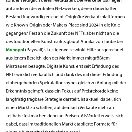
auf anderen dezentralen Netzwerken, deren dauerhafter
Bestand fragwürdig erscheint. Originäre Verkaufsplattformen
wie Known-Origin oder Makers-Place sind 2024 in die Knie
gegangen.“ Fest an die Zukunft der NFTs, aber nicht an die
des traditionellen Kunstmarkts glaubt Annika von Taube bei
Monopol
(Paywall): „Lustigerweise winkt Hilfe ausgerechnet
aus jenem Bereich, den der Markt immer mit größtem
Misstrauen beäugte: Digitale Kunst, erst seit Erfindung des
NFTs wirklich verkäuflich und dank des mit dieser Erfindung
einhergehenden Spekulationshypes gleich zu Anfang mit der
Erkenntnis geimpft, dass ein Fokus auf Preisrekorde keine
langfristig tragbare Strategie darstellt, ist aktuell dabei, sich
einen Markt zu schaffen, auf dem sich Verkäufe mehr an
Teilhabe festmachen denn an Preisen. Als Vorteil erweist sich
dabei, dass im traditionellen Markt etablierte Formate für
digitale Kunst oft nicht funktionieren.“