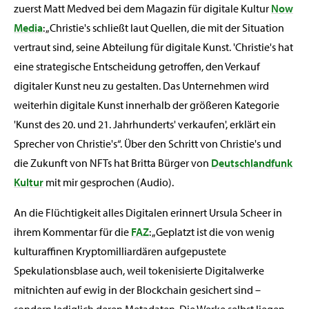
zuerst Matt Medved bei dem Magazin für digitale Kultur
Now
Media
: „Christie's schließt laut Quellen, die mit der Situation
vertraut sind, seine Abteilung für digitale Kunst. 'Christie's hat
eine strategische Entscheidung getroffen, den Verkauf
digitaler Kunst neu zu gestalten. Das Unternehmen wird
weiterhin digitale Kunst innerhalb der größeren Kategorie
'Kunst des 20. und 21. Jahrhunderts' verkaufen', erklärt ein
Sprecher von Christie's“. Über den Schritt von Christie's und
die Zukunft von NFTs hat Britta Bürger von
Deutschlandfunk
Kultur
mit mir gesprochen (Audio).
An die Flüchtigkeit alles Digitalen erinnert Ursula Scheer in
ihrem Kommentar für die
FAZ
: „Geplatzt ist die von wenig
kulturaffinen Kryptomilliardären aufgepustete
Spekulationsblase auch, weil tokenisierte Digitalwerke
mitnichten auf ewig in der Blockchain gesichert sind –
sondern lediglich deren Metadaten. Die Werke selbst liegen