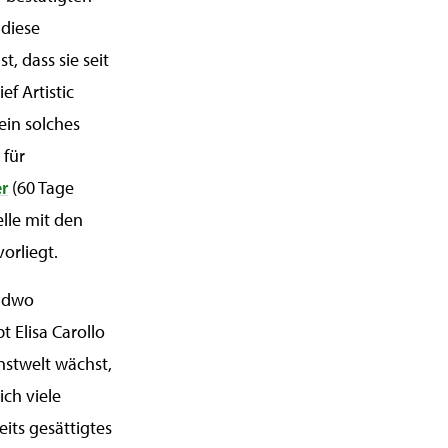
 diese
t, dass sie seit
ef Artistic
ein solches
 für
r
(60 Tage
elle mit den
orliegt.
endwo
t Elisa Carollo
nstwelt wächst,
ch viele
eits gesättigtes