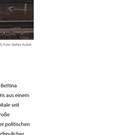
25; Foto Stefan Kobel
 Bettina
ris aus einem
tale seit
große
r politischen
rfreuliches