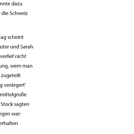
önnte dazu
r die Schweiz
tag scheint
auter und Sarah
erlief nicht
idung, wem man
 zugeteilt
g verärgert'
 mittelgroße
 Stock sagten
Segen war:
erhalten