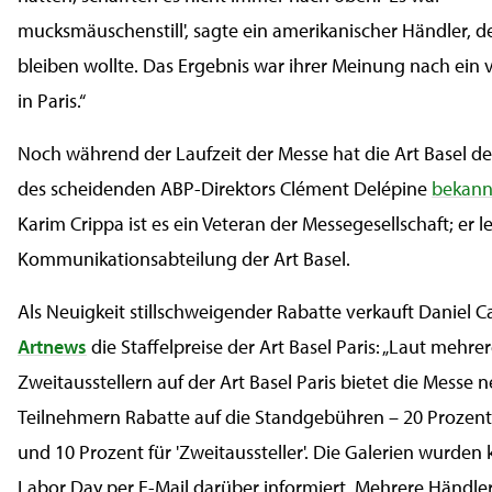
mucksmäuschenstill', sagte ein amerikanischer Händler, 
bleiben wollte. Das Ergebnis war ihrer Meinung nach ein 
in Paris.“
Noch während der Laufzeit der Messe hat die Art Basel d
des scheidenden ABP-Direktors Clément Delépine
bekan
Karim Crippa ist es ein Veteran der Messegesellschaft; er l
Kommunikationsabteilung der Art Basel.
Als Neuigkeit stillschweigender Rabatte verkauft Daniel C
Artnews
die Staffelpreise der Art Basel Paris: „Laut mehre
Zweitausstellern auf der Art Basel Paris bietet die Messe 
Teilnehmern Rabatte auf die Standgebühren – 20 Prozent 
und 10 Prozent für 'Zweitaussteller'. Die Galerien wurden
Labor Day per E-Mail darüber informiert. Mehrere Händler