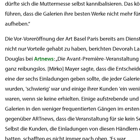
dürfte sich die Muttermesse selbst kannibalisieren. Das k
führen, dass die Galerien ihre besten Werke nicht mehr fü
aufheben.“
Die Vor-Voreröffnung der Art Basel Paris bereits am Diens
nicht nur Vorteile gehabt zu haben, berichten Devorah L
Douglas bei
Artnews
: „Die Avant-Première-Veranstaltung v
ganz reibungslos. [Mirko] Mayer sagte, dass die Entsche
eine der sechs Einladungen geben sollte, die jeder Galerie
wurden, 'schwierig' war und einige ihrer Kunden 'ein weni
waren, wenn sie keine erhielten. Einige aufstrebende und
Galerien in den weniger frequentierten Gängen im ersten
gegenüber ARTnews, dass die Veranstaltung für sie kein 
Selbst die Kunden, die Einladungen von diesen Händlern 
hatten, schafften es nicht immer nach oben. 'Es war