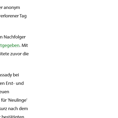
der anonym
verlorener Tag
en Nachfolger
ntgegeben
. Mit
eitete zuvor die
assady bei
ren Erst- und
neuen
für 'Neulinge'
 kurz nach dem
 bestätigten