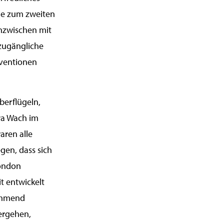
die zum zweiten
inzwischen mit
 zugängliche
rventionen
berflügeln,
ra Wach im
aren alle
gen, dass sich
London
t entwickelt
ehmend
tergehen,