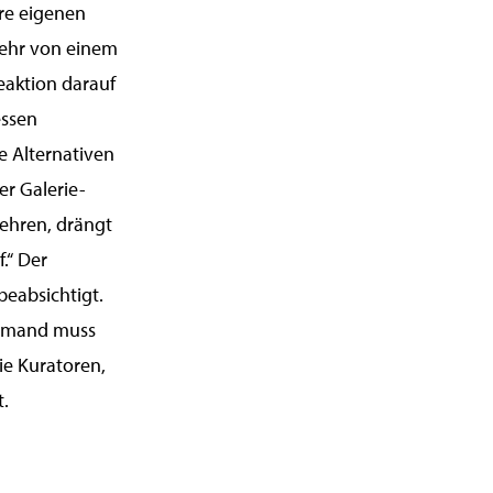
hre eigenen
 sehr von einem
eaktion darauf
essen
e Alternativen
er Galerie-
mehren, drängt
.“ Der
 beabsichtigt.
jemand muss
die Kuratoren,
t.