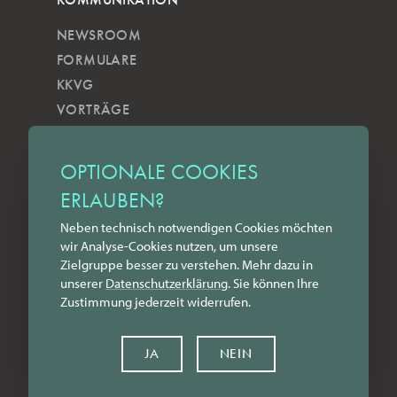
NEWSROOM
FORMULARE
KKVG
VORTRÄGE
VERÖFFENTLICHUNGEN
KOBELS KUNSTWOCHE
OPTIONALE COOKIES
ZILKENS NEWSBLOG
ERLAUBEN?
NEWSLETTER
Neben technisch notwendigen Cookies möchten
YOUTUBE
wir Analyse-Cookies nutzen, um unsere
INSTAGRAM
Zielgruppe besser zu verstehen. Mehr dazu in
FACEBOOK
unserer
Datenschutz­erklärung
. Sie können Ihre
Zustimmung jederzeit widerrufen.
LINKEDIN
KONTAKT
JA
NEIN