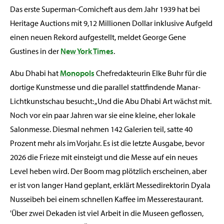
Das erste Superman-Comicheft aus dem Jahr 1939 hat bei
Heritage Auctions mit 9,12 Millionen Dollar inklusive Aufgeld
einen neuen Rekord aufgestellt, meldet George Gene
Gustines in der
New York Times
.
Abu Dhabi hat
Monopols
Chefredakteurin Elke Buhr für die
dortige Kunstmesse und die parallel stattfindende Manar-
Lichtkunstschau besucht: „Und die Abu Dhabi Art wächst mit.
Noch vor ein paar Jahren war sie eine kleine, eher lokale
Salonmesse. Diesmal nehmen 142 Galerien teil, satte 40
Prozent mehr als im Vorjahr. Es ist die letzte Ausgabe, bevor
2026 die Frieze mit einsteigt und die Messe auf ein neues
Level heben wird. Der Boom mag plötzlich erscheinen, aber
er ist von langer Hand geplant, erklärt Messedirektorin Dyala
Nusseibeh bei einem schnellen Kaffee im Messerestaurant.
'Über zwei Dekaden ist viel Arbeit in die Museen geflossen,