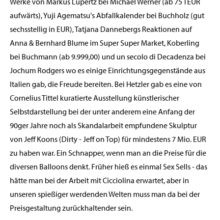
Werke von Markus Lüpertz bei Michael Werner (ab 75 TEUR
aufwärts), Yuji Agematsu's Abfallkalender bei Buchholz (gut
sechsstellig in EUR), Tatjana Dannebergs Reaktionen auf
Anna & Bernhard Blume im Super Super Market, Koberling
bei Buchmann (ab 9.999,00) und un secolo di Decadenza bei
Jochum Rodgers wo es einige Einrichtungsgegenstände aus
Italien gab, die Freude bereiten. Bei Hetzler gab es eine von
Cornelius Tittel kuratierte Ausstellung künstlerischer
Selbstdarstellung bei der unter anderem eine Anfang der
90ger Jahre noch als Skandalarbeit empfundene Skulptur
von Jeff Koons (Dirty - Jeff on Top) für mindestens 7 Mio. EUR
zu haben war. Ein Schnapper, wenn man an die Preise für die
diversen Balloons denkt. Früher hieß es einmal Sex Sells - das
hätte man bei der Arbeit mit Cicciolina erwartet, aber in
unseren spießiger werdenden Welten muss man da bei der
Preisgestaltung zurückhaltender sein.