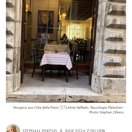
Perugino aus Citta della Pieve 🇮🇹Lehrer Raffaels- flauschiges Plätzchen-
Photo Stephan Zilkens
STEPHAN ZILKENS
,
8. JUNI 2026 7:00 UHR