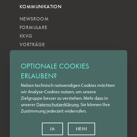
KOMMUNIKATION
NEWSROOM
FORMULARE
KKVG
VORTRÄGE
VERÖFFENTLICHUNGEN
KOBELS KUNSTWOCHE
OPTIONALE COOKIES
ZILKENS NEWSBLOG
ERLAUBEN?
NEWSLETTER
Neben technisch notwendigen Cookies möchten
YOUTUBE
wir Analyse-Cookies nutzen, um unsere
INSTAGRAM
Zielgruppe besser zu verstehen. Mehr dazu in
FACEBOOK
unserer
Datenschutz­erklärung
. Sie können Ihre
Zustimmung jederzeit widerrufen.
LINKEDIN
KONTAKT
JA
NEIN