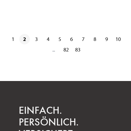
1
2
3
4
5
6
7
8
9
10
82
83
...
EINFACH.
PERSÖNLICH.