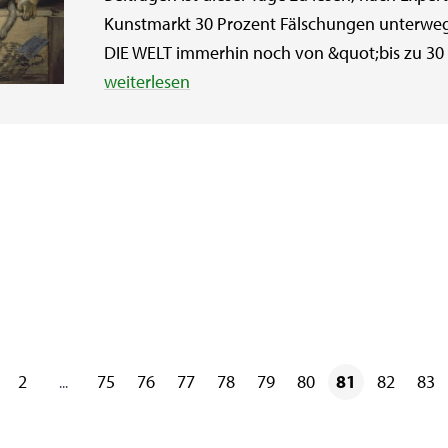
Kunstmarkt 30 Prozent Fälschungen unterweg
DIE WELT immerhin noch von &quot;bis zu 30 Pr
weiterlesen
2
75
76
77
78
79
80
81
82
83
...