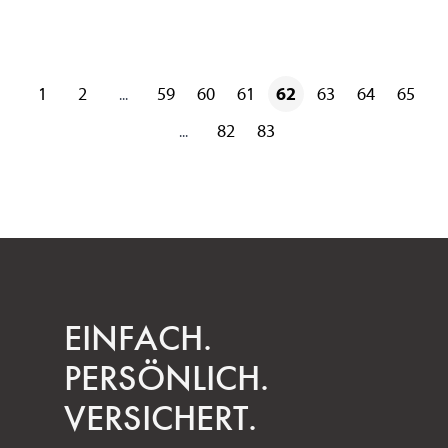
1
2
59
60
61
62
63
64
65
...
82
83
...
EINFACH.
PERSÖNLICH.
VERSICHERT.