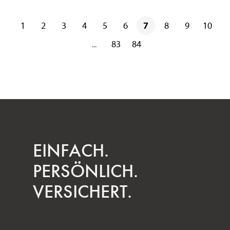
1
2
3
4
5
6
7
8
9
10
83
84
...
EINFACH.
PERSÖNLICH.
VERSICHERT.